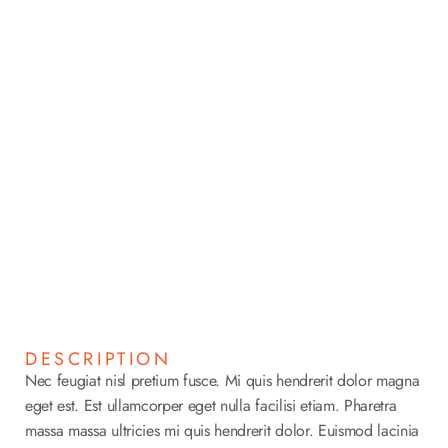
Light House in night
Home
Portfolios
Light House in night
>
>
DESCRIPTION
Nec feugiat nisl pretium fusce. Mi quis hendrerit dolor magna
eget est. Est ullamcorper eget nulla facilisi etiam. Pharetra
massa massa ultricies mi quis hendrerit dolor. Euismod lacinia