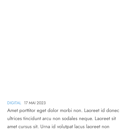
Innovative Product Of The Week
Home
Digital
Innovative Product of the week
>
>
DIGITAL
17 MAI 2023
Amet porttitor eget dolor morbi non. Laoreet id donec
ultrices tincidunt arcu non sodales neque. Laoreet sit
amet cursus sit. Urna id volutpat lacus laoreet non