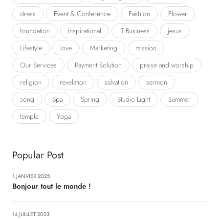
dress
Event & Conference
Fashion
Flower
foundation
inspirational
IT Business
jesus
Lifestyle
love
Marketing
mission
Our Services
Payment Solution
praise and worship
religion
revelation
salvation
sermon
song
Spa
Spring
Studio Light
Summer
temple
Yoga
Popular Post
1 JANVIER 2025
Bonjour tout le monde !
14 JUILLET 2023