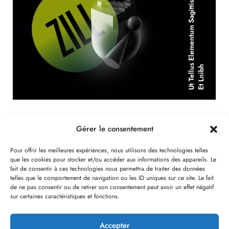
U
T
T
E
L
L
U
E
L
E
M
E
N
T
U
M
S
A
G
I
T
T
I
S
V
I
T
A
E
E
T
L
N
I
B
S
H
Gérer le consentement
Pour offrir les meilleures expériences, nous utilisons des technologies telles
RELATED POST
que les cookies pour stocker et/ou accéder aux informations des appareils. Le
fait de consentir à ces technologies nous permettra de traiter des données
telles que le comportement de navigation ou les ID uniques sur ce site. Le fait
Bonjour Tout Le Monde !
de ne pas consentir ou de retirer son consentement peut avoir un effet négatif
sur certaines caractéristiques et fonctions.
Bienvenue Sur WordPress. Ceci Est Votre Premier Article.
Modifiez-Le Ou Supprimez-Le, Puis…
Accepter